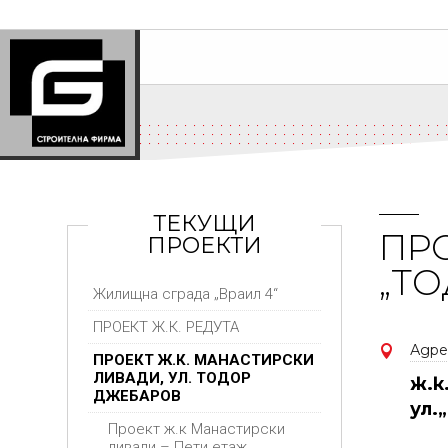
ТЕКУЩИ
ПРО
ПРОЕКТИ
„ТО
Жилищна сграда „Враил 4“
ПРОЕКТ Ж.К. РЕДУТА
Адре

ПРОЕКТ Ж.К. МАНАСТИРСКИ
ЛИВАДИ, УЛ. ТОДОР
ж.к
ДЖЕБАРОВ
ул
.„
Проект ж.к Манастирски
ливади – Пети етаж