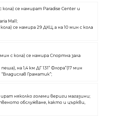
с кола) се намират Paradise Center и
ria Mall;
кола) се намира 29 ДКЦ, а на 10 мин с кола
 мин с кола) се намира Спортна зала
еша), на 1,4 км ДГ 131” Флора”(17 мин
У “Владислав Граматик”;
амират няколко големи вериги магазини;
твеното обслужване, както и църкви,