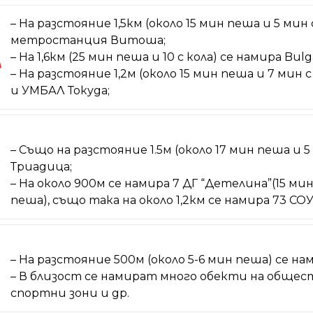
– На разстояние 1,5км (около 15 мин пеша и 5 мин 
метростанция Витоша;
– На 1,6км (25 мин пеша и 10 с кола) се намира Bulga
– На разстояние 1,2м (около 15 мин пеша и 7 мин с 
и УМБАЛ Токуда;
– Също на разстояние 1.5м (около 17 мин пеша и 5
Триадица;
– На около 900м се намира 7 ДГ “Детелина”(15 мин п
пеша), също така на около 1,2км се намира 73 СО
– На разстояние 500м (около 5-6 мин пеша) се н
– В близост се намират много обекти на общес
спортни зони и др.