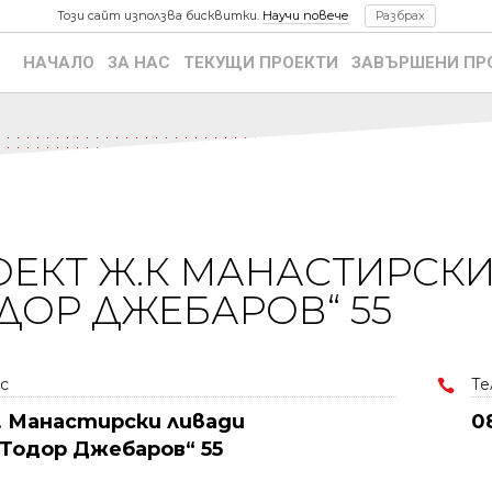
Този сайт използва бисквитки.
Научи повече
Разбрах
НАЧАЛО
ЗА НАС
ТЕКУЩИ ПРОЕКТИ
ЗАВЪРШЕНИ ПР
ЕКТ Ж.К МАНАСТИРСКИ 
ДОР ДЖЕБАРОВ“ 55
с
Те

. Манастирски ливади
0
Тодор
Джебаров
“ 55