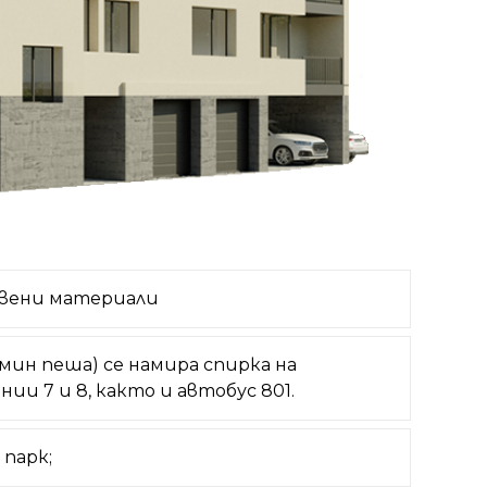
твени материали
мин пеша) се намира спирка на
нии 7 и 8, както и автобус 801.
 парк;