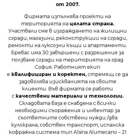
от 2007.
Фирмата изпълнява проекти на
територията на
цялата страна.
Участвали сме в изграждането на жилищни
сгради, магазини, реконструкции на сгради,
ремонти на луксозни къщи и апартаменти.
Бревас има 30 завършени с разрешение за
ползване сгради на територията на град
София. Работният екип
е
квалифициран и коректен,
стремящ се да
задоволява изискванията на своите
клиенти. Във фирмата се работи
с
качествени материали и технологии.
Складовата база е снабдена с всички
необходими съоражения и инвентар за
съответните собствени нужди /два
кулокрана, собствен транспорт, испанска
кофражна система тип Аlsina Alumecano – 21