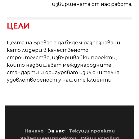
извършената от нас работа.
ЦЕЛИ
Целта на Бревас е да бъдем разпознавани
като лидери в качественото
строителство, извършвайки проекти,
които надвишават международните
стандарти и осигуряват изключителна
удовлетвореност у нашите клиенти.
Начало
За нас
Текущи проекти
Завършени проекти
Общи условия