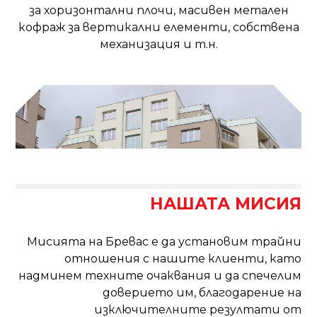
за хоризонтални плочи, масивен метален
кофраж за вертикални елементи, собствена
механизация и т.н.
НАШАТА МИСИЯ
Мисията на Бревас е да установим трайни
отношения с нашите клиенти, като
надминем техните очаквания и да спечелим
доверието им, благодарение на
изключителните резултати от